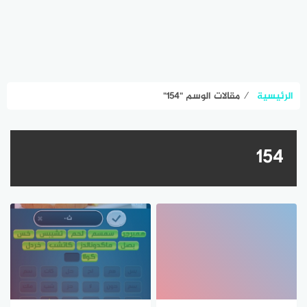
الرئيسية
⁄
مقالات الوسم "١٥٤"
١٥٤