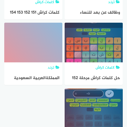
ترند
كلمات كراش
وظائف عن بعد للنساء
كلمات كراش 151 152 153 154
والرجال براتب ثابت 154
155 156
وظيفة عن بعد
كلمات كراش
ترند
حل كلمات كراش مرحلة ١٥٢
المملكةالعربية السعودية
١٥٣ ١٥٤ ١٥٥ ١٥٦
تسجل 154 إصابة جديدة