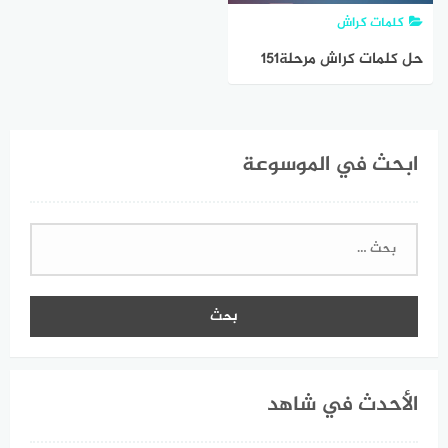
كلمات كراش
حل كلمات كراش مرحلة151
152 153 154 155 156
ابحث في الموسوعة
البحث
عن:
الأحدث في شاهد