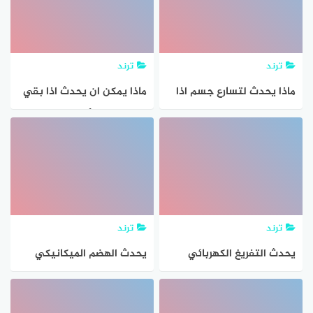
الإجابة. خيار واحد. (0.5
ملحوظ اذا كانت الطاقة
نقطة)
اللازمة للتفاعل حرارية
ترند
ترند
ماذا يحدث لتسارع جسم اذا
ماذا يمكن ان يحدث اذا بقي
ضاعفنا كلاَ من كتلته والقوة
حجم الارض الأولية صغيراَ جدا
غير المتزنة المؤثرة فيه
ترند
ترند
يحدث التفريغ الكهربائي
يحدث الهضم الميكانيكي
نتيجة انتقال الشحنات
للغذاء في،
الكهربائية عبر