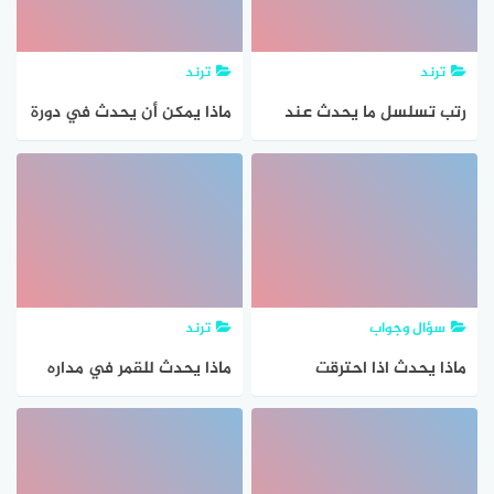
يتنج عن التهاب قناة البيض
ظهور الندوي ما الذي قد
ترند
ترند
يحدث البويضة اذا دخلت اذا
رتب تسلسل ما يحدث عند
ماذا يمكن أن يحدث في دورة
دخلت إحدى الندوب
دخول الضوء إلى العين
الصخر
سؤال وجواب
ترند
ماذا يحدث اذا احترقت
ماذا يحدث للقمر في مداره
الجامعة
حول الارض