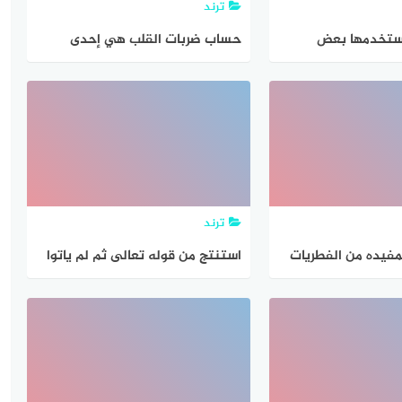
ترند
ستخدمها بعض
حساب ضربات القلب هي إحدى
مدرسة ليست من
الطرق التي يستخدمها المتخصصون
ع وجود بدائل لها
لحساب شدة التدريب وتسمى بطرق
نبض القلب صح أو خطأ.
ترند
لمفيده من الفطريات
استنتج من قوله تعالى ثم لم ياتوا
 الانسان
باربعة شهداء قاعدة عامة
يستخدمها المسلم في البحث
العلمي وجميع نواحي حياته