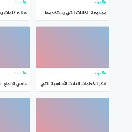
ترند
ترند
مجموعة الخانات التي يستخدمها
هناك كلمات ي
نظام تشفير الشبكات اللاسلكية 128
الطلاب في ال
Bit WEP هو،
الرفق واللين م
ترند
ترند
اذكر الخطوات الثلاث الأساسية التي
ماهي الانواع ا
يستخدمها العلماء عند تصميم
التي يستخدمها
استقصاء لحل مشكلة ما.