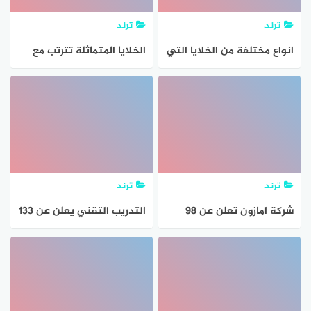
ترند
ترند
انواع مختلفة من الخلايا التي
الخلايا المتماثلة تترتب مع
تشترك مع بعضها لتكون
بعضها وتتضافر فى اداء
نسيج يؤدي وظيفة معينة
وظيفة معينة او اكثر فى
تعاون وتكامل
ترند
ترند
شركة امازون تعلن عن 98
التدريب التقني يعلن عن 133
وظيفة لحملة الثانوية فأعلي
وظيفة إدارية وفنية
بكافة المناطق
للجنسين في كافة المناطق