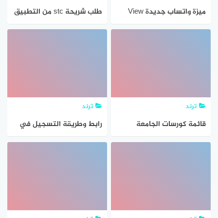
ميزة واتساب جديدة View
طلب شريحة stc من التطبيق
Once وطريقة تفعيلها
وطريقة طلب شريحة بدل
بالخطوات
فاقد أس تي سي
ترند
ترند
قائمة كورسات الجامعة
رابط وطريقة التسجيل في
الفرنسية في مصر وطريقة
برنامج دعم ريف للأسر
التسجيل
المنتجة reef.gov.sa