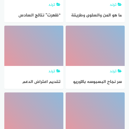
ترند
ترند
ما هو المن والسلوى وطريقة
“ظهرت” نتائج السادس
تحضيرها بطرق مختلفة
الابتدائي 2021 في العراق
وطريقة الاستعلام عن النتائج
عبر موقع الوزارة
ترند
ترند
سر نجاح البسبوسه بالاوريو
تقديم اعتراض الدعم
ذات القوام الرملي من المنزل
التكميلي وطريقة تسجيل
وطريقة العمل بالخطوات
التظلمات عبر صندوق
المعونة الوطنية takaful naf