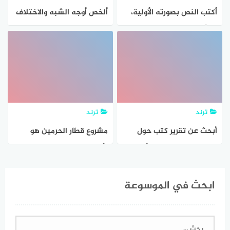
أكتب النص بصورته الأولية،
ألخص أوجه الشبه والاختلاف
ثم أكتبه بصورة نهائية بعد
في شكل من تصميمي
المراجعة والتعديل وأضمنه
وأضمنه ملف إنجازي
ملف تعلمي.
ترند
ترند
أبحث عن تقرير کتب حول
مشروع قطار الحرمين هو
موضوع عن البيئة ثم أنسخه
الأضخم في منظومة النقل
وأضمنه ملف إنجازي
العام، وأحد خطط الدولة
ابحث في الموسوعة
السعودية لتوسعة النقل عبر
الخطوط الحديدية أبحث في
هذا الموضوع وأضمنه ملف
البحث