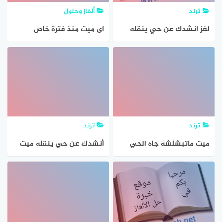
ترند
ألغاز وحلول
لغز انشدك عن حي ينقله
اى ميت منذ فترة خاص
ميت ولامشى الحي صاح
بالحيوان والطير من 5 حروف
الميت
ترند
ترند
ميت ماتبشلشه جاه الحي
أنشدك عن حي ينقله ميت
وانبشه قام عليه الميت
ولا مشى الحي صاح الميت
واكبش