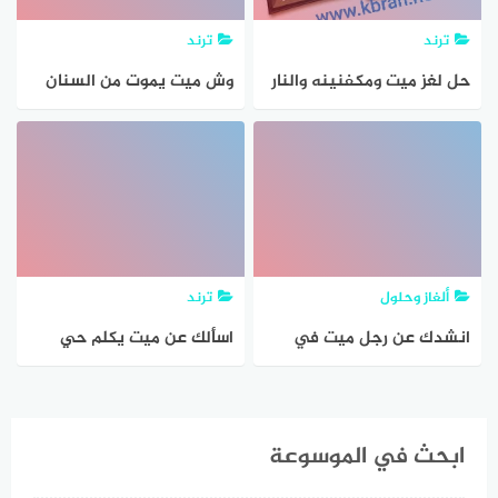
ترند
ترند
حل لغز ميت ومكفنينه والنار
وش ميت يموت من السنان
شاعله فيه اثنين شايلين
يجيه موتهمن تحت فيت
وثلاثه يتفرجوا عليه
عصاه ويموت لين يروح في
حلة شنان
ألغاز وحلول
ترند
انشدك عن رجل ميت في
اسألك عن ميت يكلم حي
اللوازم يحملونه
وبردان يحب الفي وشايي
يرجع صبي
ابحث في الموسوعة