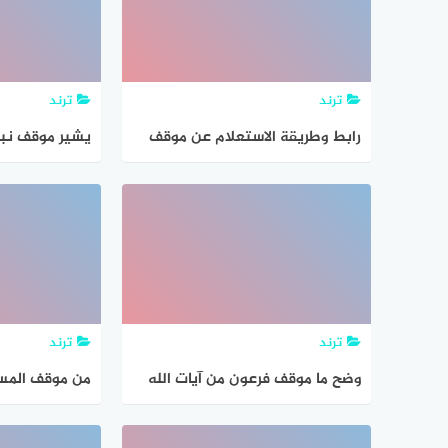
ترند
ترند
رابط وطريقة الاستعلام عن موقف
يشير موقف نب
البطاقة المدنية
فتح مكه على 
ترند
ترند
وضح ما موقف فرعون من آيات الله
من موقف المس
تعالى وحججه الدالة على صدق
والمستهزئين ب
موسى عليه السلام