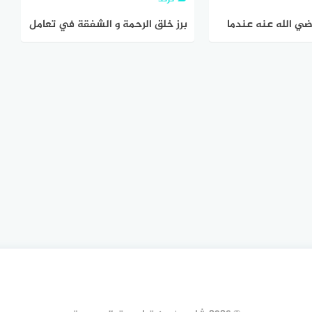
ضي الله عنه عندما
برز خلق الرحمة و الشفقة في تعامل
كان يعرف الإجابة؟
النبي صلي الله علية وسلم مع غير
المسلمين ابين ذلك بكتابة موقف
يدل علية