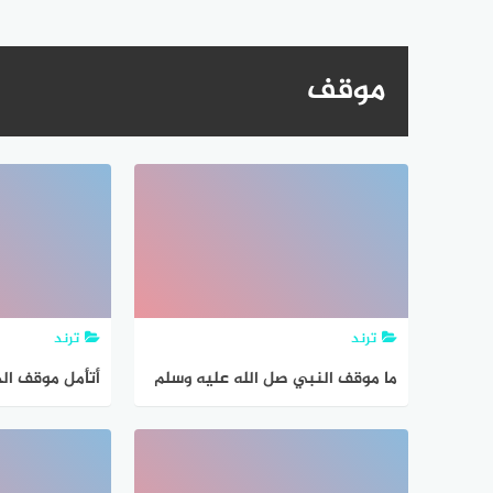
موقف
ترند
ترند
ما موقف النبي صل الله عليه وسلم
أتأمل موقف الذ
مع كفار قريش عند فتح مكة بالرجوع
والنشور والادلة
الى أحد كتب السيرة بين ذلك
الكريمة ثم اح