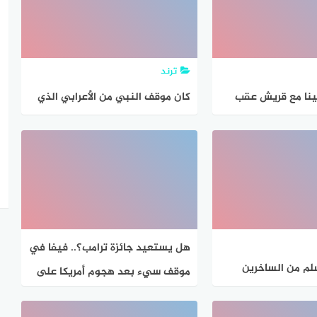
ترند
ينا مع قريش عقب
كان موقف النبي من الأعرابي الذي
خلق
شد رداءه
هل يستعيد جائزة ترامب؟.. فيفا في
لم من الساخرين
موقف سيء بعد هجوم أمريكا على
الدين
فنزويلا – جاوبني