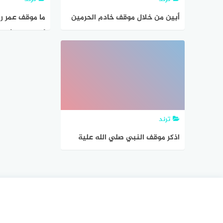
أبين من خلال موقف خادم الحرمين
ما موقف عمر ر
الشريفين الملك سلمان بن عبد
أخبره ابنه أنه 
العزيز
ترند
اذكر موقف النبي صلي الله علية
وسلم مع كقار قريش عند فتح مكة
بالرجوع الي احد كتب السيرة