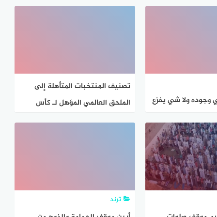
– جاوبني
تصنيف المنتخبات المتأهلة إلى
وجوده ولا شي يفزع
الملحق العالمي المؤهل لـ كأس
يا هلا كي ينقذ
العالم 2026.. موقف العراق
في موقف شين اليا
هلا كي
ترند