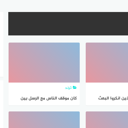
ترند
ين انكروا البعث
كان موقف الناس مع الرسل بين
 التي ساقتها الآيات
رافض ومؤيد؟
كم على موقفهم