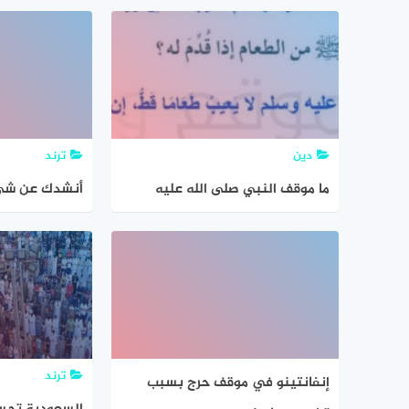
لك ضغ
دين
ترند
ما موقف النبي صلى الله عليه
أنشدك عن شي 
وسلم من الطعام اذا قدم له
الياحس الزعيم 
الزعيم إذا مر 
شارف للخطروال
ترند
إنفانتينو في موقف حرج بسبب