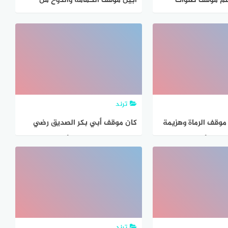
م موقف صلوات
أبين موقف الحمامة والذوح من
يد في ظل فيروس
الفلاح مما ورد في البيت الرابع
ترند
 موقف الرماة وهزيمة
كان موقف أبي بكر الصديق رضي
زوة وأحد
الله عنه عندما تولى أمر المسلمين
ترند