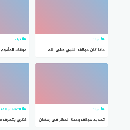
ترند
ترند
ماذا كان موقف النبي صلى الله
موقف المأموم ا
عليه وسلم من الأعرابي الذي جذب
رداءه أنه هي
ترند
الثقافة والفن
تحديد موقف ومدة الحظر فى رمضان
فكري بتصرف سل
خلال ساعات
في حقك من إح