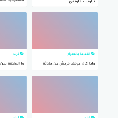
السعودية تحس
ترامب – جاوبني
التراويح والع
كورونا
الثقافة والفنوان
ترند
ماذا كان موقف قريش من حادثة
ما العلاقة بين
الإسراء والمعراج
المسلمين في غ
ترند
ترند