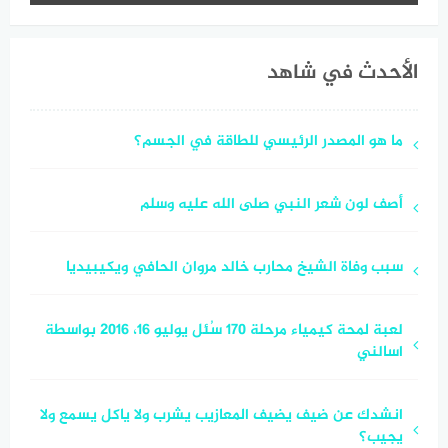
الأحدث في شاهد
ما هو المصدر الرئيسي للطاقة في الجسم؟
أصف لون شعر النبي صلى الله عليه وسلم
سبب وفاة الشيخ محارب خالد مروان الحافي ويكيبيديا
لعبة لمحة كيمياء مرحلة 170 سُئل يوليو 16، 2016 بواسطة
اسالني
انشدك عن ضيف يضيف المعازيب يشرب ولا ياكل يسمع ولا
يجيب؟