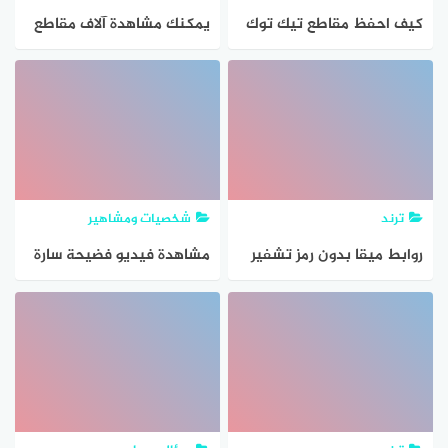
كيف احفظ مقاطع تيك توك
يمكنك مشاهدة آلاف مقاطع
بدون اسم الحساب
الفيديو على موقع اليوتيوب
صح خطأ
ترند
شخصيات ومشاهير
روابط ميقا بدون رمز تشفير
مشاهدة فيديو فضيحة سارة
للايفون مجانا 2024 مقاطع
اوس الجديدة 2023 كامل
ورعان عبر موقع MEGA من
بدون حذف مقاطع ساره اوس
الهاتف
بدقة عالية