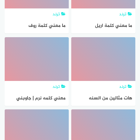
ترند
ترند
ما معني كلمة اريل
ما معني كلمة روف
ترند
ترند
هات مثالين من السنه
معني كلمه نرم | جاوبني
النبويه تقرر فيها العقيد
هوست
الإسلامية كحديث جبريل في
تقرير معني الايمان؟