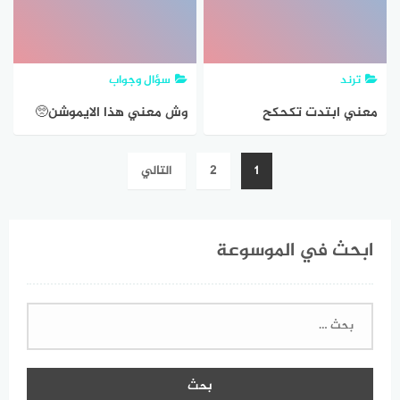
ترند
سؤال وجواب
معني ابتدت تكحكح
وش معني هذا الايموشن🥺
تصفّح
1
2
التالي
المقالات
ابحث في الموسوعة
البحث
عن: