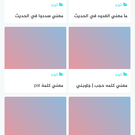
ترند
ترند
ما معني الغدوه في الحديث
معني سددوا في الحديث
الشريف؟
الشريف
ترند
ترند
معني كلمه حجب | جاوبني
معني كلمة pat
هوست