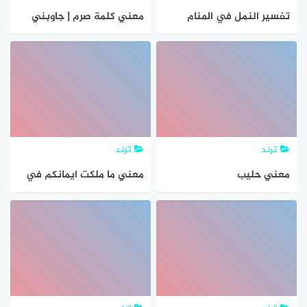
تفسير النمل في المنام
معني كلمة صرم | جاوبني
معني حلم النمل
هوست
ترند
ترند
معني حليب
معني ما ملكت ايمانكم في
سورة المؤمنون