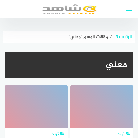
لتجاوز
لى
لمحتوى
الرئيسية
⁄
مقالات الوسم "معني"
معني
ترند
ترند