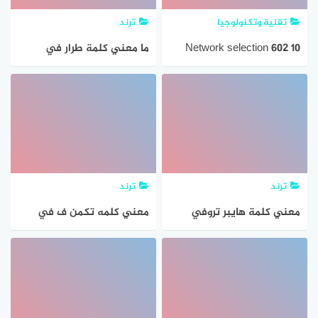
تقنية وتكنولوجيا
ترند
Network selection 602 10
ما معني كلمة طرار في
معني
السعودية
ترند
ترند
معني كلمة هايبر تروفي
معني كلمه تكمن ف في
اللغة العربي