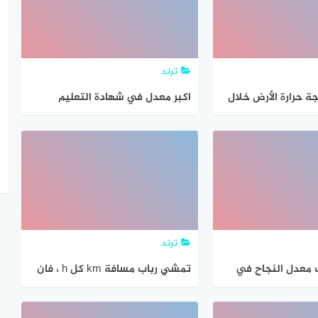
ترند
ة حرارة الأرض خلال
اكبر معدل في شهادة التعليم
رة بمقدار ؟
الابتدائي 2024
ترند
 معدل النجاح في
تمشي رباب مسافة km كل h ، فان
لمتوسط 2021
معدل المسافة التي تقطعها في
الساعة الواحدة هي