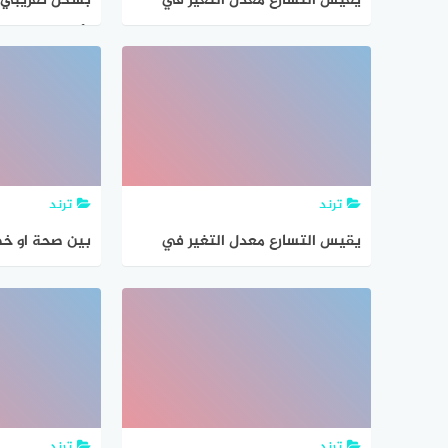
يقيس التسارع معدل التغير في
بشكل تقريبي،
السرعة المتجهه،
الأمطار على مد
ترند
ترند
يقيس التسارع معدل التغير في
بين صحة او خط
السرعة
كل من فهد ومر
الرياضيات على
ترند
ترند