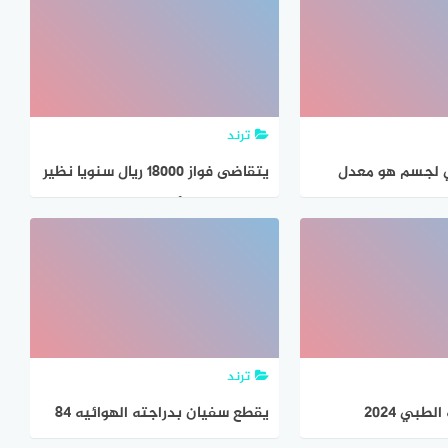
ترند
رع الخطي لجسم هو معدل
يتقاضى فواز ١٨٠٠٠ ريال سنويا نظير
عمل مسائي. أوجد معدل مايتقاضاه
فواز كل شهر
ترند
مسابقه الشبه الطبي 2024
يقطع سفيان بدراجته الهوائيه ٨٤
التوظيف في الجزائرDz 2023 قوائم
كلم في ٣ ساعات، إذا بقي بنفس