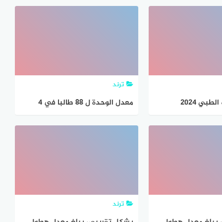
ت المرفوضة تيبازة
معدل السرعة، فأي تناسب مما يلي
طبي باتنة باك
يمكن استعماله لايجاد قيمة (س)
التي تمثل عدد الكيلومترات التي
سيقطعها في ٥ ساعات
ترند
مسابقة الشبه الطبي 2024
معدل الوحدة ل ٨٨ طالبا في ٤
التوظيف في الجزائرDz 2023 قوائم
صفوف هو ٢٢ طالبا في كل صف
ت المرفوضة تيبازة
صواب
طبي باتنة باك
ترند