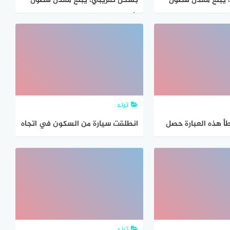
 يبلغ معدل هطول
بشكل تقريبي، يبلغ معدل هطول
ينة كيب تاون
الأمطار على مدينة كيب تاون في
شهر مارس
ترند
أ هذه العبارة حصل
انطلقت سيارة من السكون في اتجاه
وان في اختبار
الشرق بسرعة وصلت 280 كم /ث
 معدل
في 7 ثوان فإن معدل تسارعها
ترند