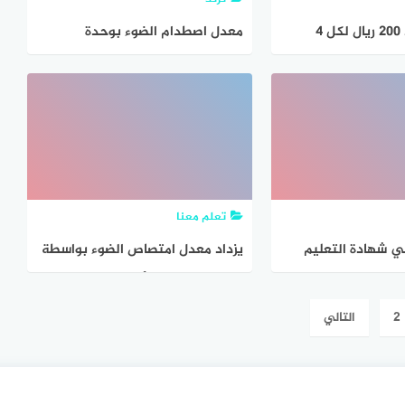
يتقاضى محمد 200 ريال لكل 4
معدل اصطدام الضوء بوحدة
ساعات يعملها و 500 ريال لكل 10
المساحات للسطح
الأجرة التي
لساعة الواحدة
تعلم معنا
ي شهادة التعليم
يزداد معدل امتصاص الضوء بواسطة
الكلوروفيل بين الأزرق والبنفسجي
من الطيف ؟
2
التالي