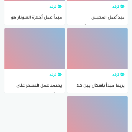
ترند
ترند
مبدأعمل المكبس
مبدأ عمل أجهزة السونار هو
الهيدروليكي هو مبدأ برنولي
ترند
ترند
يربط مبدأ باسكال بين كلا
يعتمد عمل المسعر على
من الضغط والمساحة مع
مبدأ حفظ الطاقة في النظام
القوة.
المفتوح