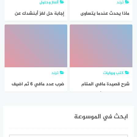
ترند
ألغاز وحلول
ماذا يحدث عندما يتساوى
إجابة حل لغز أبنشدك عن
عدد الجزيئات في ماده مافي
بنت بها السم مدفون ويا كثر
مكانين
مافي بطنها من مصايب
الاسم سته حروف
كتب وروايات
ترند
شرح قصيدة مافي المقام
ضرب عدد مافي 6 ثم اضيف
لذي عقل وذي أدب
الى حاصل الضرب 4 فكان
الناتج 82 فما العدد
ابحث في الموسوعة