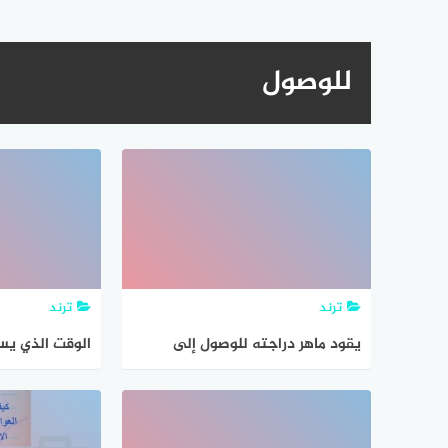
للوصول
ترند
ترند
يقود ماهر دراجته للوصول إلى
الوقت الذي يست
المدرسة.وبعد كيلومتر واحد كان قد
والكتابة للوصو
قطع٤/٥ و الطريق. فما المسافة
المناسب في و
التي عليه قطعها للوصول إلى
بوقت