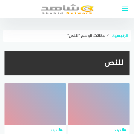
لتجاوز
لى
لمحتوى
الرئيسية
⁄
مقالات الوسم "للنص"
للنص
ترند
ترند