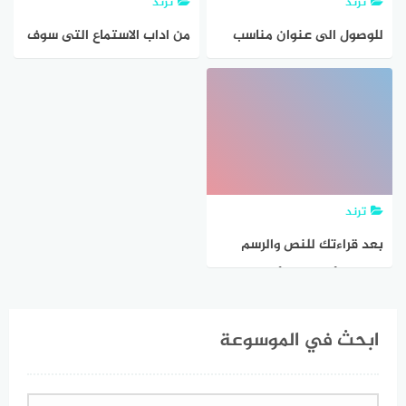
ترند
ترند
للوصول الى عنوان مناسب
من اداب الاستماع التى سوف
للنص غير ماذكر اتبع
اطبقها اثناء الاستماع للنص
الخطوات الاتية
ترند
بعد قراءتك للنص والرسم
البياني أجب عن الأسئلة
الآتية
ابحث في الموسوعة
البحث