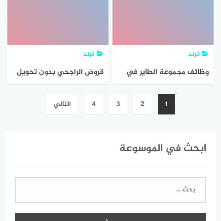
ترند
ترند
وظائف مجموعة الطاير في
قروض الراجحي بدون تحويل
الامارات للمواطنين والوافدين
راتب للمواطنين والمقيمين
تصفّح
1
2
3
4
التالي
بالمملكة
المقالات
ابحث في الموسوعة
البحث
عن: