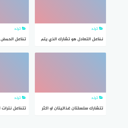
ترند
ترند
نفاعل التعادل هو تشارك الذي يتم
تفاعل الحمض م
عند خلط الحمض مع القاعده
الملح والماء 
لتكوين ملح وماء،
ترند
ترند
تتشارك سلسلتان غذائيتان او اكثر
تتفاعل نترات 
لتكوين
الصوديوم لتكو
وفقاً للمعادلة ا