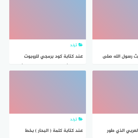
المستندات.
ترند
ث رسول الله صلى
عند كتابة كود برمجي للروبوت
م (كل مسکر خمر وكل
ليقوم بأداء مهمة تحتوي على أداة
 يكتب
التلوين يجب كتابة أمر التلوين
حاسب ثالث متوسط،
ترند
العربي الذي طور
عند كتابة كلمة ( البحار ) بخط