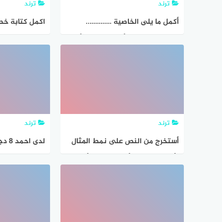
ترند
ترند
أكمل ما يلى الخاصية …………..
اكمل كتابة خط
تستخدم لمعرفة أو ضبط إسم الأداة
الجليل جابر بن
. وهو يستخدم فى كتابة الكود
ترند
ترند
أستخرج من النص على نمط المثال
الأول عقب ذلك ألاحظ كتابة الألف
كتابة نسبة عد
في أواخر الكلمات
الدجاج رياضيا