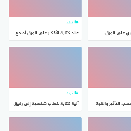
ترند
ري على الورق.
عند كتابة الأفكار على الورق أصحح
الأخطاء
ترند
سب التأثير والقوة
آلية كتابة خطاب شخصية إلى رفيق
زة المتوسطة من
أو صديقة اجابة السؤال
عف تأثيراً مما يلي؟