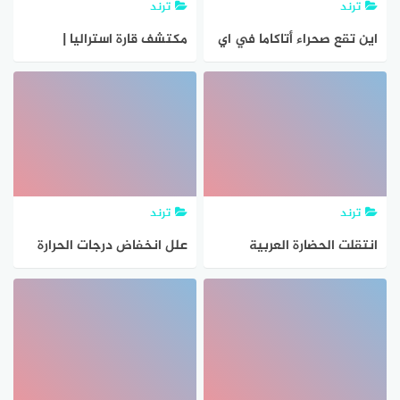
ترند
ترند
اين تقع صحراء أتاكاما في اي
مكتشف قارة استراليا |
قارة بالعالم
جاوبني هوست
ترند
ترند
انتقلت الحضارة العربية
علل انخفاض درجات الحرارة
الاسلامية الي قارة اوروبا
في الشتاء في وسط قارة
بفضل مراكز الاشعاع وهي
أسيا و على أطرافها الشمالية