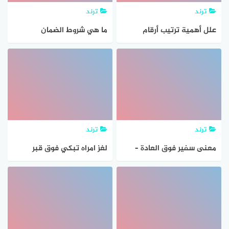
ترند
ترند
علل أهمية ترتيب أرقام
ما هي شروط الضمان
الاعداد بعضها فوق بعض
الاجتماعي لمن عمرهم فوق
عند اجراء عملية الطرح
35
ترند
ترند
معنى سفير فوق العادة –
لغز امراه تبكي فوق قبر
موقع جاوبني
سالوها لماذا تبكي