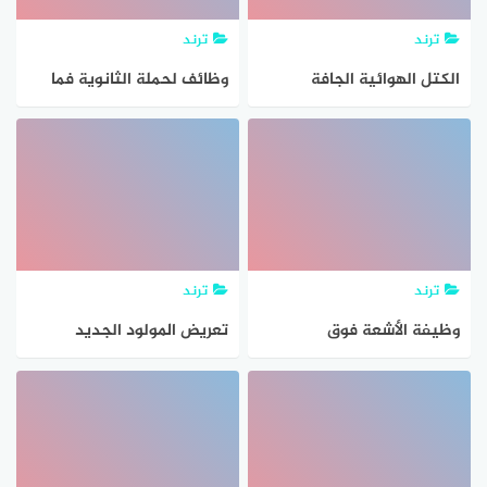
ترند
ترند
الكتل الهوائية الجافة
وظائف لحملة الثانوية فما
القادمة من المناطق
فوق
الصحراوية عند مكوثها فوق
المحيطات قد تصبح. حل
السؤال
ترند
ترند
وظيفة الأشعة فوق
تعريض المولود الجديد
البنفسجية والحمراء في
المصاب باصفرار الجلد للأشعة
تكوين طبقات الأوزون
فوق البنفسجية