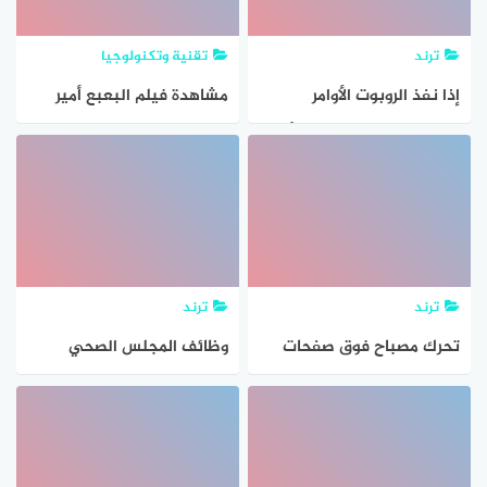
ترند
تقنية وتكنولوجيا
إذا نفذ الروبوت الأوامر
مشاهدة فيلم البعبع أمير
الموجودة في الصورة سيأكل
كرارة كامل ايجي بست اكوام
كَافَّة الجواهر و يقف فوق
ماي سيما كامل بدقة عالية
النقطة البيضاء
HD
ترند
ترند
تحرك مصباح فوق صفحات
وظائف المجلس الصحي
كتاب من مسافة 30cm
السعودي لحملة الدبلوم فما
فوق