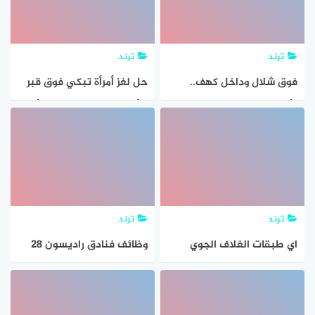
ترند
ترند
فوق شلال وداخل كهف..
حل لغز أمرأة تبكي فوق قبر
وأغرب تصميمات المنازل
سألوها لماذا تبكي قالت أنه
أخي من ابي وولدي من
بطني وزوجي على سنة الله
ورسوله من الي في القبر
ترند
ترند
اي طبقات الغلاف الجوي
وظائف فنادق راديسون 28
تحوي الاوزون الذي يحمي
وظيفة شاغرة لحملة الثانوية
المخلوقات الحية من
فما فوق