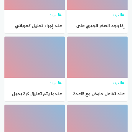
ترند
ترند
إذا وجد الصخر الجيري على
عند إجراء تحليل كهربائي
أعماق كبيرة وتعرض لإجهاد
لمحلول كلوريد النيكل nicl2 ،
كبير، فإن سلوك الصخر سوف
فإن العناصر التي تنتج عن
يكون،
هذا التحليل، هي
ترند
ترند
عند تفاعل حامض مع قاعدة
عندما يتم تعليق كرة بحبل
فإن المادة الناتجة هي ؟
كما هو موضح بالصورة، فإن
النظام هو الحبل