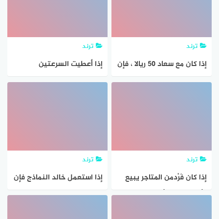
ترتطم فيها بالأرض ، فإن
سم؟
ارتفاعها عقب
ترند
ترند
إذا كان مع سعاد ٥٠ ريالا ، فإن
إذا أعطيت السرعتين
المبلغ الذي معها لا يكفي
المتجهتين الابتدائية
لشراء ٨ علب حلوى، ثمن
والنهائية ، والتسارع الثابت
العلبة الواحدة ٥ ريالات
للجسم ، وطلب إلأيك إيجاد
الإزاحة فإن المعادلة التي
ستستخدمها هي؟
ترند
ترند
إذا كان فَرْدمن المتاجر يبيع
إذا استعمل خالد النماذج فإن
فأرة الحاسب بألوان متعددة (
ناتج جمع الكسور المتشابهة
أبيض ، أسود ، أحمر ، أزرق ) ،
هو