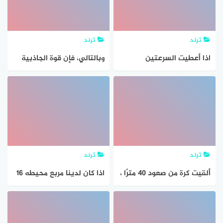
عدد فردي إذا عُلم أنه إستقر
على عدد أكبر من 3 يساوي
ترند
ترند
اذا أعطيت السرعتين
وبالتالي، فإن قوة الجاذبية
المتجهتين الابتدائية
بين جسمين تتناسب طردياً
والنهائية ، والتسارع الثابت
مع حاصل ضرب كتلتيهما، أي
للجسم ، وطلب إلأيك إيجاد
أن القوة تزداد كلما زادت كتلة
الإزاحة فإن المعادلة التي
الجسمين
ستستخدمها هي؟
ترند
ترند
ألقيت كرة من صعود 40 مترًا ،
اذا كان لدينا مربع محيطه ١٦
فإذا لبست إلى نصف الصعود
سم فإن مساحته بالسنتيمتر
الذي وقعت منه في كل مرة
ما مساحة مربع محيطه 16