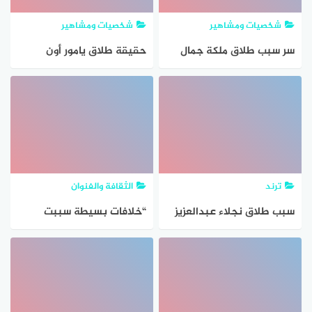
شخصيات ومشاهير
شخصيات ومشاهير
سر سبب طلاق ملكة جمال
حقيقة طلاق يامور أون
مصر دالا المهندس
الممثلة التركية
ترند
الثقافة والفنوان
سبب طلاق نجلاء عبدالعزيز
“خلافات بسيطة سببت
الحقيقي
طلاق و فضايح” سالي عبد
الوهاب تهز السوشيال ميديا
بطلقها!!