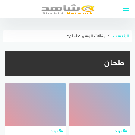
لتجاوز
لى
لمحتوى
الرئيسية
⁄
مقالات الوسم "طحان"
طحان
ترند
ترند