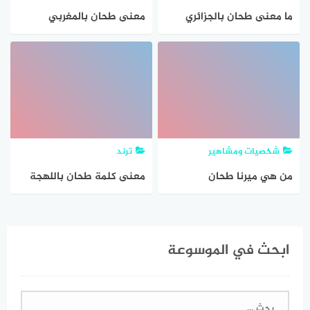
ما معنى طحان بالجزائري
معنى طحان بالمغربي
شخصيات ومشاهير
ترند
من هي ميرنا طحان
معنى كلمة طحان باللهجة
ويكيبيديا كم عمرها وزوجها
التونسية
واولادها
ابحث في الموسوعة
البحث