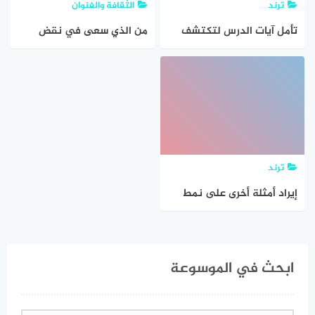
ترند
الثقافة والفنوان
تأمل آيات الدرس لتكتشف
من الذي سعى في نقض
التدابير التي سعى موسى
الصحيفة
عليه السلام لتحقيقها قبل
ذهابه لدعوة فرعون . وهل
حقق الله له ما كان يصبوا
إليه
ترند
إيراد أمثلة أخرى على نمط
الفعل المعطى سعى
ابحث في الموسوعة