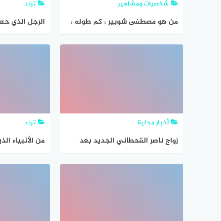
شخصيات ومشاهير
ترند
من هو مصطفى شوبير ، كم طوله ،
الرجل الذي حسب
زوجته وعدد اولاده
أخبار محلية
ترند
زواج ناصر القحطاني الجديد بعد
من الأنبياء الذي
وفاة زوجته
طلبه على كبر 