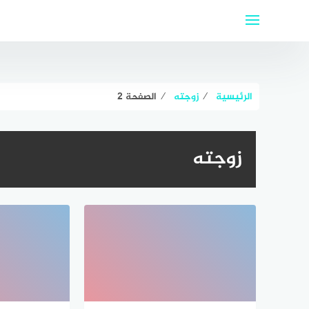
لتجاوز
لى
لمحتوى
الرئيسية
⁄
زوجته
⁄
الصفحة 2
زوجته