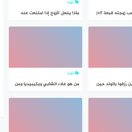
ترند
 زوجته قبعة pdf
ماذا يفعل الزوج إذا امتنعت عنه
زوجته
ترند
ن رُزقوا بالولد حين
من هو علاء الشابي ويكيبيديا ومن
سنه وعقم زوجته
زوجته ؟