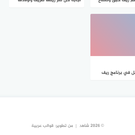
 ريف حبق ونعناع
اجابة حل لغز زينها ظريف وأولادها
يتنزهو في كل ريف
 في برنامج ريف
© 2026 شاهد
من تطوير:
قوالب عربية