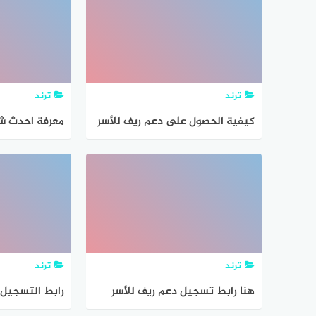
ترند
ترند
كيفية الحصول على دعم ريف للأسر
معرفة احدث ش
المنتجة وشروط التقديم عبر بوابة
ريف للأسر الم
ريف الإلكترونية
reef.gov.sa
ترند
ترند
هنا رابط تسجيل دعم ريف للأسر
رابط التسجيل 
المزارعين المملكة reef.gov.sa 1442
شروط الاستفاد