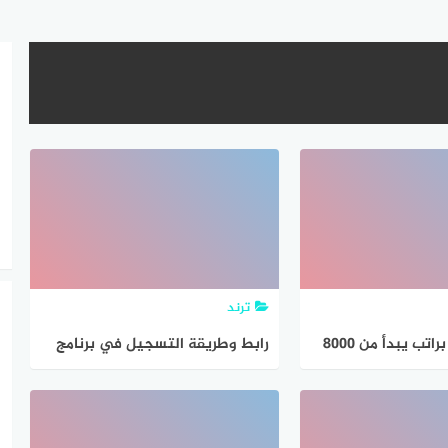
ترند
وظائف الرياض براتب يبدأ من 8000
رابط وطريقة التسجيل في برنامج
 ريف للعطور
دعم ريف للأسر المنتجة reef.gov.sa