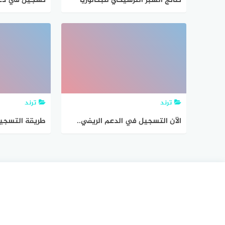
نتائج السبر الترشيحي للبكالوريا
تسجيل في دعم
دورة 2023-2024 رابط موقع وزارة
التربية نتائج سبر المعلومات 2023
سوريا الموقع الرسمي يعلن نتائج
الامتحان الفحص الترشيحي
للبكالوريا الحرة دورة 2023 – 2023
ريف دمشق ودير الزور والسويداء
ترند
ترند
وحمص
الآن التسجيل في الدعم الريفي..
طريقة التسجيل
شروط برنامج دعم ريف موعد الصرف
1443 وشروط استحقاق الدعم الريفي
سبتمبر 2021 reef.gov.sa