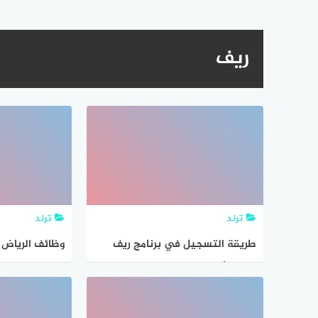
ريف
ترند
ترند
طريقة التسجيل في برنامج ريف
لدعم الأسر المنتجة والعاطلين عن
ريال لدي شركة
العمل “reef.gov.sa”