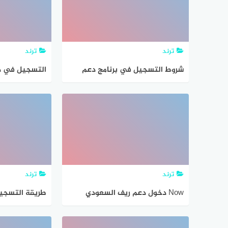
ترند
ترند
شروط التسجيل في برنامج دعم
التسجيل في د
ريف لدعم صغار المزارعين العاطلين
المنتجة بالسع
عن العمل
ترند
ترند
Now دخول دعم ريف السعودي
طريقة التسجي
بالمملكة 1442
رابط بوابة الدعم 