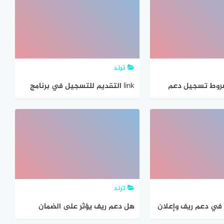
ترند
روط تسجيل دعم
link التقديم للتسجيل في برنامج
نتجة السعودية
دعم ريف السعودية 1442
reef.gov.sa
ترند
في دعم ريف وإعلان
هل دعم ريف يؤثر على الضمان
ة منه
الاجتماعي