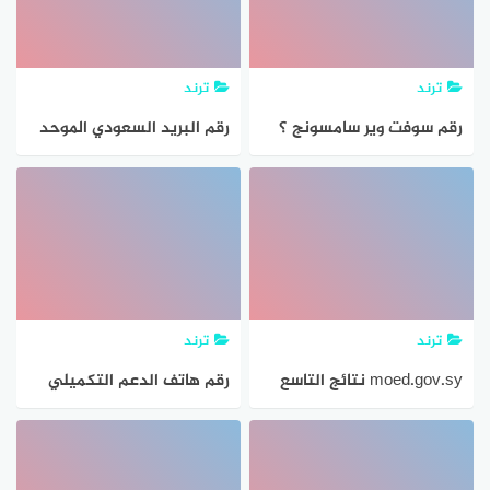
ترند
ترند
رقم سوفت وير سامسونج ؟
رقم البريد السعودي الموحد
المجاني
ترند
ترند
moed.gov.sy نتائج التاسع
رقم هاتف الدعم التكميلي
سوريا 2021 شهادة التعليم
الأساسي و الإعدادية الشرعية