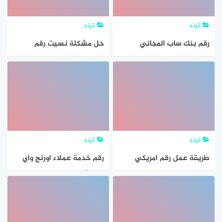
ترند
ترند
رقم بنك ساب المجاني
حل مشكلة نسيت رقم
الموحد استعلام شكاوى حجز
المشترك في قياس ورقم
موعد
الجوال
ترند
ترند
طريقة عمل رقم امريكي
رقم خدمة عملاء اورنج واي
للواتس اب للايفون
فاي وأبرز الباقات
والاندرويد