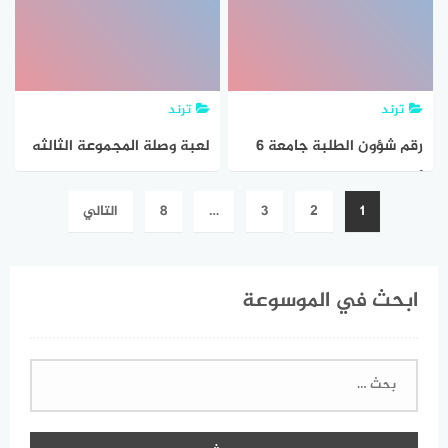
القائمة الثانية خلقنا
ترند
ترند
رقم شؤون الطلبة جامعة 6
لعبة وصلة المجموعة الثالثه
أكتوبر وجميع وسائل التواصل
عشر لغز رقم 109
تصفّح
1
2
3
…
8
التالي
معها
المقالات
ابحث في الموسوعة
البحث
عن: