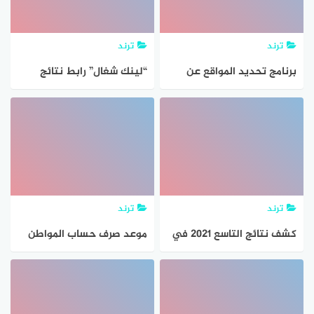
ترند
ترند
برنامج تحديد المواقع عن
“لينك شغال” رابط نتائج
طريق رقم الجوال مجانا
التاسع 2021 سوريا حسب رقم
للأندرويد والايفون
الاكتتاب “نتائج الصف التاسع
سوريا” عبر موقع وزارة التربية
السورية
ترند
ترند
كشف نتائج التاسع 2021 في
موعد صرف حساب المواطن
سوريا حسب رقم الاكتتاب عبر
السعودي 1442 الدفعة رقم
موقع وزارة التربية السورية
44 برقم الهوية