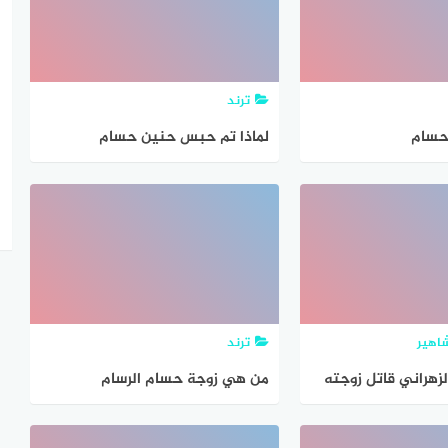
ترند
حسام
لماذا تم حبس حنين حسام
اهير
ترند
زهراني قاتل زوجته
من هي زوجة حسام الرسام