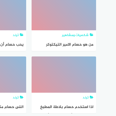
شخصيات ومشاهير
ترند
من هو حسام الامير التيكتوكر
يحب حسام أن ي
حسحس ويكيبيديا السيرة الذاتيه
ساحة منزلة ، ل
نحو السلة ٢٠ مرة في اليوم
ترند
ترند
اذا استخدم حسام بلاطة المطبخ
القى حسام مكع
منزله، بحيث أن لكل بلاطة أربع
مجموع الرقمين