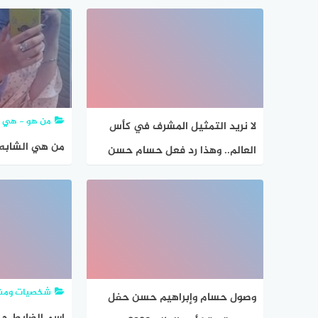
أضلاع متطابقة، فإن شكل البلاطة
هو مربع
٣ ما هذان الرقمان
من هو - هي
لا نريد التمثيل المشرف في كأس
من هي الشابه
العالم.. وهذا رد فعل حسام حسن
الهادي ويكيبيدي
على القرعة – جاوبني
شخصيات ومش
وصول حسام وإبراهيم حسن حفل