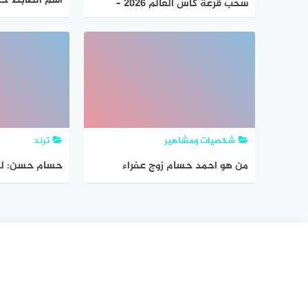
اسم الضابط ح
سحب قرعة كأس العالم 2026 –
حمدالله على ا
جاوبني
شخصيات ومشاهير
ترند
من هو احمد حسام زوج عفراء
حسام حسن: لن
المغربية السيرة الذاتية ويكيبيديا
منتخبات شمال إ
الأساسي كأس ا