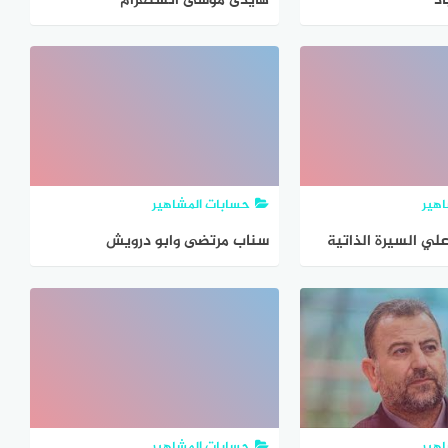
د
هايدى موسى انستقرام
هير
حسابات المشاهير
لي السيرة الذاتية
سناب مرتضى وابو درويش
هير
حسابات المشاهير