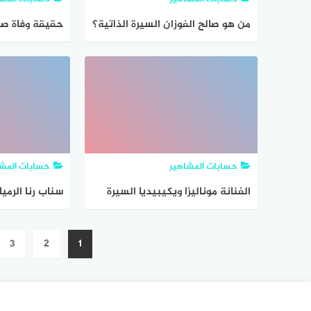
من هو صالح الفوزان السيرة الذاتية؟
حقيقة وفاة صا
وفاة صالح العار
حسابات المشاهير
حسابات المشا
الفنانة موناليزا ويكيبيديا السيرة
سناب رنا الرمي
الذاتية
تصفّح
3
2
1
المقالات