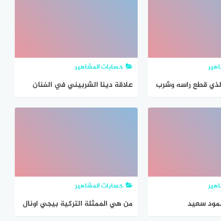
هير
حسابات المشاهير
لذي قطع راسه وشرب
علاقة دينا الشربيني في الفنان
مته
عمرو دياب
هير
حسابات المشاهير
مود سعيد
من هي الممثلة التركية بيجي اونال
السيرة الذاتية