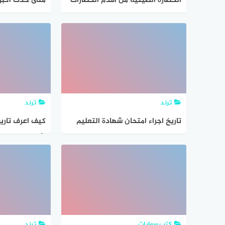
الحضارة الصينية من أقدم الحضارات
متى حدث اكبر
واطولها في تاريخ العالم
تاريخ الارض
ترند
ترند
تاريخ اجراء امتحان شهادة التعليم
كيف اعرف تاريخ
الابتدائي 2024
الأحوال بالخطو
كتب وروايات
ترند