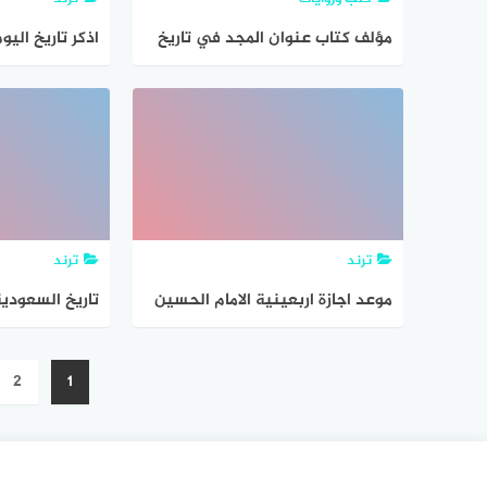
مؤلف كتاب عنوان المجد في تاريخ
اذكر تاريخ الي
نجد هو
ترند
ترند
موعد اجازة اربعينية الامام الحسين
تاريخ السعودي
لعام 2024 في معركة كربلاء متى
تصفّح
يصادف موعد تاريخ طقوس يوم زيارة
2
1
المقالات
الاربعين 2024 1445 نزوح الشيعة من
البحرين وايران لإحياء ذكرى أربعينية
الإمام الحسين 20 محرم 1445 تصادف