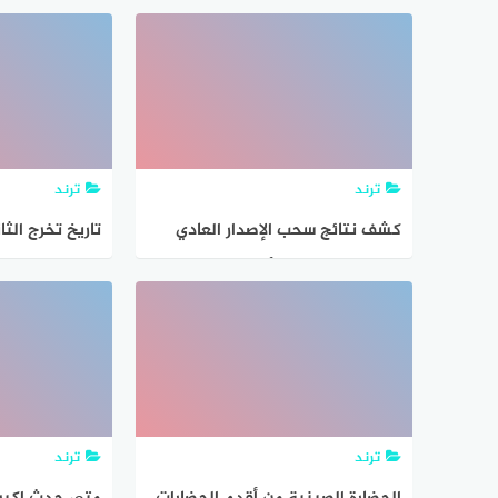
ترند
ترند
كشف نتائج سحب الإصدار العادي
تاريخ تخرج الثانو
لليانصيب الخيري الأردني الخاص
بمناسبة رأس السنة الميلادية رقم
2024/35 تاريخ سحب 2024/1/1.
ترند
ترند