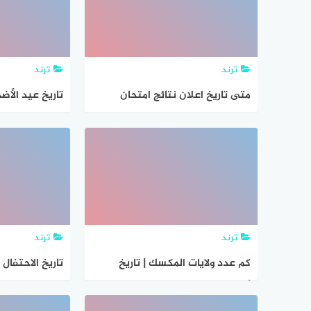
ترند
ترند
متى تاريخ اعلان نتائج امتحان
تاريخ عيد الأضحى 2021 في ال
شهادة التعليم المتوسط
bem.onec.dz 2021
ترند
ترند
كم عدد ولايات المكسك | تاريخ
تاريخ الاحتفال 
أمريكا