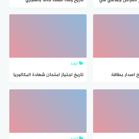
 انقراض جماعي في
تاريخ وفاة الملك خالد بالهجري
ترند
 اصدار بطاقة
تاريخ اجتياز امتحان شهادة البكالوريا
ات
2024 bac
ترند