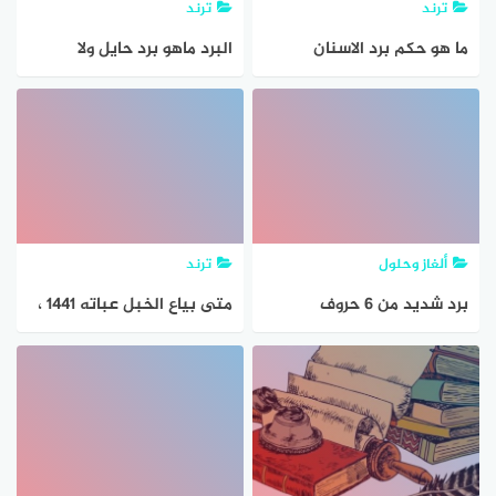
ترند
ترند
ما هو حكم برد الاسنان
البرد ماهو برد حايل ولا
الجوف
ألغاز وحلول
ترند
برد شديد من 6 حروف
متى بياع الخبل عباته 1441 ،
متى وقت برد بياع الخيل
عباته 2020