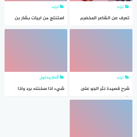
ترند
ترند
تعرف عن الشاعر المخضرم
استنتج من ابيات بشار بن
بشار بن برد
برد ما وصفه لقومه
ترند
ألغاز وحلول
شرح قصيدة نثر الجو على
شيء اذا سخنته برد واذا
الأرض برد
بردته ارتفعت حرارته