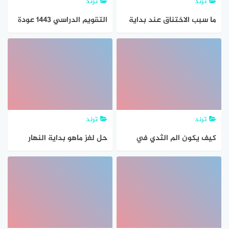
ترند
ترند
ما سبب الاختناق عند بداية
التقويم الدراسي 1443 عودة
النوم وإحساس بالموت
المعلمين والإداريين|| موعد
بداية العام الدراسي الجديد
ترند
ترند
كيف يكون الم الثدي في
حل لغز ماهو بداية النهار
بداية الحمل؟ ونصائح لتقليل
ونهاية الزمان والمكان
الانزعاج من ألم الثدي