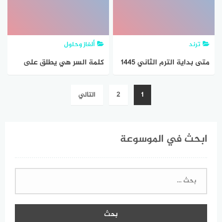
ترند
ألغاز وحلول
متى بداية الترم الثاني 1445
كلمة السر هي يطلق على
التكبيرة الاولى في بداية
تصفّح
1
2
التالي
الصلاة من 7 حروف مرحلة 479
المقالات
حركات اداء الصلاة
ابحث في الموسوعة
البحث
عن: