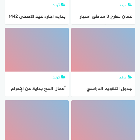
ترند
ترند
عُمان تطرح 3 مناطق امتياز
بداية اجازة عيد الاضحى 1442
نفطية بداية أغسطس
ترند
ترند
جدول التقويم الدراسي
أعمال الحج بداية من الإحرام
السعودية 1443 .. بداية العام
حتي طواف الوداع
الدراسي الجديد 2021
والاجازات المدرسية