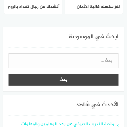
لغز سلسله غالية الاثمان
أنشدك عن رجال تفداه بالروح
لاتباع ولاتشترى بالمال نقصنا
تفداه بالروح وتفداه بالمال
منها حلقة لقيناها في كرش
تسقيه عن الملح من مي
ابحث في الموسوعة
النمال
ٍقراح تحماه عن الشمس في
فيّ وظلال
البحث
عن:
الأحدث في شاهد
منصة التدريب الصيفي عن بعد للمعلمين والمعلمات