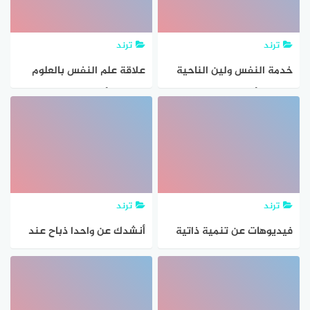
ترند
ترند
خدمة النفس ولين الناحية
علاقة علم النفس بالعلوم
تعد من أمثلة
الاخرى (وأهم 7 علوم)
ترند
ترند
فيديوهات عن تنمية ذاتية
أنشدك عن واحدا ذباح عند
تطوير الذات مهارات النفس
العربدايم غالي يذبح خويه
تطوير افكار تحفيز الذات
من دون السلاح وفي النفس
أيجابية ريادة الأعمال الثقه
فنه ما زالي