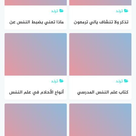
ترند
ترند
تذكر ولا تنشاف يالي ترمعون
ماذا تعني بضبط النفس عن
عذرى صغيرة ما حسبت
الشهوات؟
حسابها اهل التجارة من وراها
يربحون ولا عزيز النفس ما
يشابقابها
ترند
ترند
كتاب علم النفس المدرسي
أنواع الأحلام في علم النفس
PDF
بالتفصيل