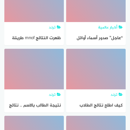
الوجبات مثل شرائح
البطاطس والحلوى
أخبار عالمية
ترند
“عاجل” صدور أسماء أوائل
ظهرت النتائج mnof طريقة
الثانوية العامة 2023 سلطنة
الاستعلام عن نتيجة الشهادة
عمان، أوائل الدبلوم العام
الإعدادية محافظة المنوفية
2023، موعد اعلان النتائج
2023 بالاسم ورقم الجلوس
ترند
ترند
كيف اطلع نتائج الطلاب
نتيجة الطالب بالاسم .. نتائج
الاختبارات النهائية 1444 عبر
الطلاب الكويت 2023
تطبيق توكلنا يُمكن للطلاب
المتوسط رابط احصائيات