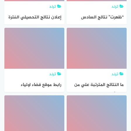
ترند
ترند
“ظهرت” نتائج السادس
إعلان نتائج التحصيلي الفترة
الابتدائي 2021 في العراق
الثانية 1442 رابط قياس
وطريقة الاستعلام عن النتائج
النتائج e-services.qiyas
عبر موقع الوزارة
بالهوية
ترند
ترند
ما النتائج المترتبة علي من
رابط موقع فضاء اولياء
نوي أن يقوم بسيئة ولم
التلاميذ “ظهور النتائج”
يعملها في ضوء فهمك
لإستخراج كشف نقاط الفصل
لدرس الأعمال بالنيات
الدراسي الثاني 2021