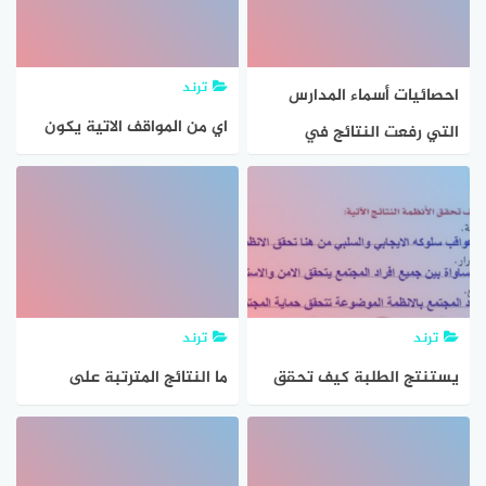
إحدى المناطق أي العبارات
تصف هذه البيانات بشكل
ترند
احصائيات أسماء المدارس
صحيح
اي من المواقف الاتية يكون
التي رفعت النتائج في
عدد النتائج الممكنة له ٢٤
الكويت للفصل الأول 2025 –
باستخدام مبدا العد
جاوبني
ترند
ترند
يستنتج الطلبة كيف تحقق
ما النتائج المترتبة على
الانظمة النتائج الاتية
الاستمرار بتناول المسليات
والاطعمة الخفيفة بين