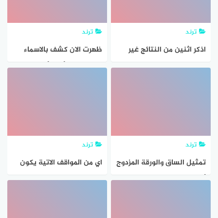
ترند
ترند
اذكر اثنين من النتائج غير
ظهرت الان كشف بالاسماء
المرغوبة التي يسببها
موعد توزيع أرباح أرامكو الربع
الإفراط في تناول التمر
الثالث 2023 النتائج المالية
الإجابة
تُحقق أرباح 122.1 مليار ريال
ترند
ترند
تمثيل الساق والورقة المزدوج
اي من المواقف الاتية يكون
أدناه يمثل النتائج التي حصل
مجموعة النتائج الممكنة له
عليها أفضل فريقين من فرق
24 باستخدام مبدا العد
المدارس المتوسطة في