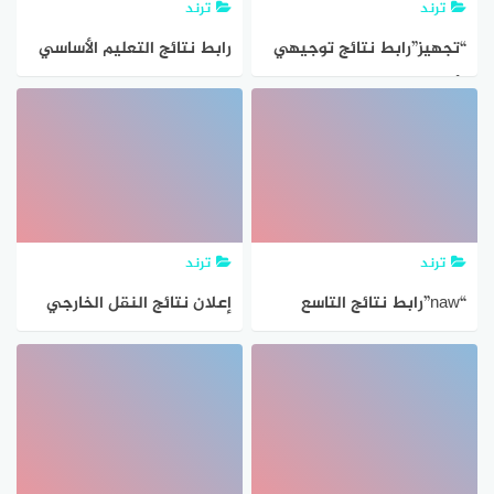
ترند
ترند
“تجهيز”رابط نتائج توجيهي
رابط نتائج التعليم الأساسي
الأردن 2021 وزارة التربية
سوريا 2021 إعلان نتائج
والتعليم تحدد موعد النتائج
التاسع على تطبيق النتائج
مصدر النتائج مريحه
موقع moed.gov.sy
ترند
ترند
“naw”رابط نتائج التاسع
إعلان نتائج النقل الخارجي
سوريا 2021 موقع وزارة التربية
1443 للمعلمين والمعلمات
السورية moed.gov.sy
عبر نظام نور وكيفية
تطبيق النتائج هنا
الاستعلام عن النتائج