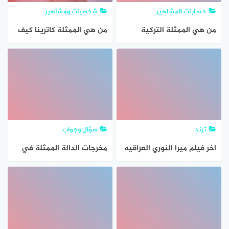
حسابات المشاهير
شخصيات ومشاهير
من هي الممثلة التركية
من هي الممثلة كاترينا كيف
بيجي اونال السيرة الذاتية
السيرة الذاتية ويكيبيديا
ترند
سؤال وجواب
اخر فيلم ميرا النوري العراقيه
مخرجات الدالة الممثلة في
2023 Mira Al Nouri اون لاين
الجدول المجاور هي
كًُاملة تسريب جديد الممثلة
العراقية المثيرة للجدل