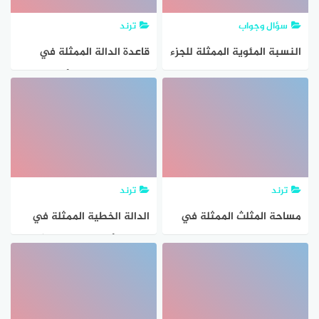
سؤال وجواب
ترند
النسبة المئوية الممثلة للجزء
قاعدة الدالة الممثلة في
المظلل في المربع المقابل
الجدول الآتي هي أ) س+٢ ب)
تساوي ٣٧٥ % صواب خطأ
٣س-٤ ج) ٢س-١ د) س+٤
اختر الإجابة الصحيحة
ترند
ترند
مساحة المثلث الممثلة في
الدالة الخطية الممثلة في
الرسم تساوي
الجدول أدناه تشكل تغيرًا
طرديًا . صواب خطأ إظهار
النتيجة؟