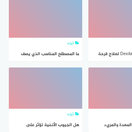
ة بالتفصيل
والآثار الجانبية بالتفصيل
ترند
ديكسيلانت Dexilant لعلاج قرحة
ما المصطلح المناسب الذي يصف
إستخدامات والآثار
المعدة،
صيل
ترند
لمعدة والمريء
هل الجيوب الأنفية تؤثر على