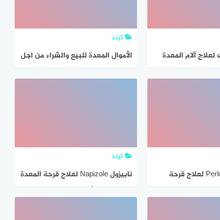
ترند
 لعلاج آلام المعدة
الأموال المعدة للبيع والشراء من اجل
الربح
ترند
دواء بيرلوك Perloc لعلاج قرحة
نابيزول Napizole لعلاج قرحة المعدة
إستخدامات والآثار
والحموضة – أهم الإستخدامات والآثار
صيل
الجانبية بالتفصيل