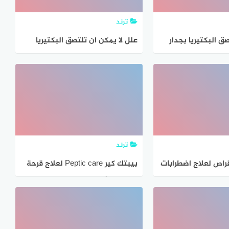
ترند
صق البكتيريا بجدار
علل لا يمكن ان تلتصق البكتيريا
ي علل
بجدار المعدة الداخلي
ترند
ال Pental أقراص لعلاج اضطرابات
بيبتك كير Peptic care لعلاج قرحة
المعدة والأثني عشر