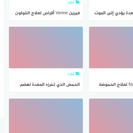
ترند
دة يؤدي إلى الموت
فيرين Verine أقراص لعلاج القولون
وقرح المعدة
ترند
نابيزول Napizole لعلاج الحموضة
الحمض الذي تفرزه المعدة لهضم
الطعام