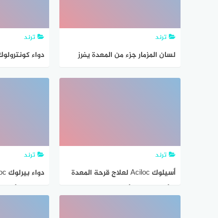
ترند
ترند
لسان المزمار جزء من المعدة يفرز
دواء كونترولوك
عصارات هاضمة
ترند
ترند
أسيلوك Aciloc لعلاج قرحة المعدة
والأثني عشر – أهم الإستخدامات
المعدة – أهم ال
والآثار الجانبية بالتفصيل
الجانبية بالتف