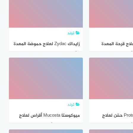
ترند
ت Pariet لعلاج قرحة المعدة
زايداك Zydac لعلاج حموضة المعدة
أهم الإستخدامات
– أهم الإستخدامات والآثار الجانبية
ة بالتفصيل
بالتفصيل
ترند
بروتوفكس Protofix حقن لعلاج
ميوكوستا Mucosta أقراص لعلاج
أهم الإستخدامات
قرحة المعدة – أهم الإستخدامات