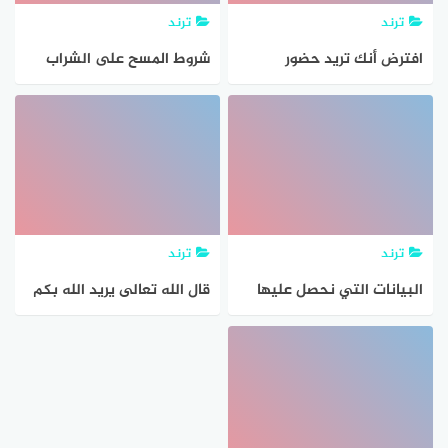
ترند
ترند
افترض أنك تريد حضور
شروط المسح على الشراب
القضايا التي تثير اهتمام
الشباب في حيك، فأي الطرق
الآتية هي طريقة غير متحيزة
لإجراء هذا المسح
ترند
ترند
البيانات التي نحصل عليها
قال الله تعالى يريد الله بكم
من عملية المسح يمكن
اليسر ولا يريد بكم العسر من
تمثيلها بلوحة اشارات
خلال هذه الأيه أشارك
مجموعتي في استنتاج
الحكمه من مشرعية المسح