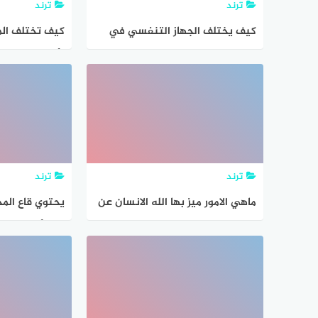
ترند
ترند
كيف يختلف الجهاز التنفسي في
كيف تختلف الم
الثديات عن سائر المخلوقات
الأشياء غير الح
ترند
ترند
ماهي الامور ميز بها الله الانسان عن
يحتوي قاع الم
سائر المخلوقات للقيام بوظيفته
عدد أقل من ال
مقارنة بالسطح 
في هذا النظام