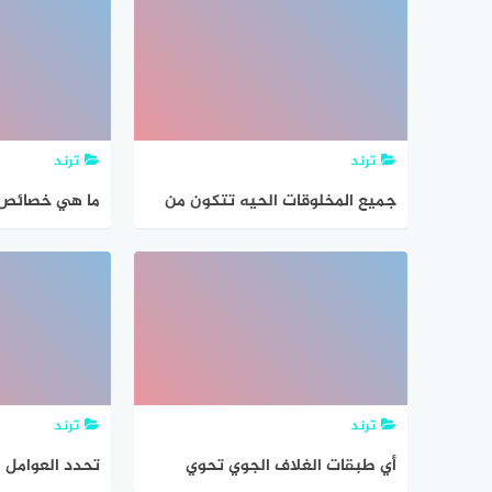
من الاشعاعات فوق البنفسجية،
يساعد على درا
بعضها مع بعض 
ترند
ترند
جميع المخلوقات الحيه تتكون من
ما هي خصائص ا
خليه او اكثر صح ام خطا
ترند
ترند
أي طبقات الغلاف الجوي تحوي
تحدد العوامل ا