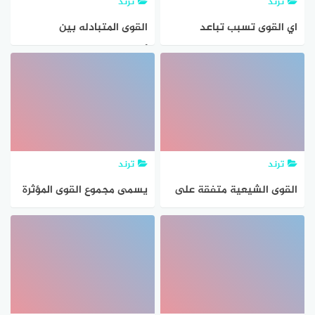
ترند
ترند
اي القوى تسبب تباعد
القوى المتبادله بين
الصفائح ؟
ألكترونين هي
ترند
ترند
القوى الشيعية متفقة على
يسمى مجموع القوى المؤثرة
إجراء الانتخابات بموعدها
في جسم ما
لكنها تخشى تكرار مخطط
2018