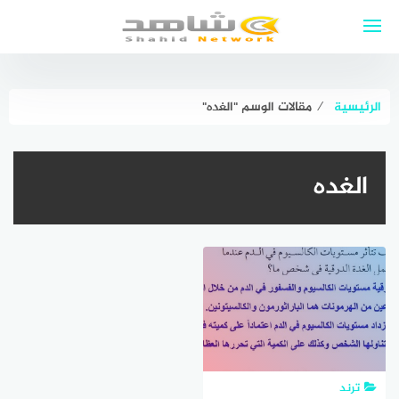
لتجاوز
لى
لمحتوى
الرئيسية
⁄
مقالات الوسم "الغده"
الغده
ترند