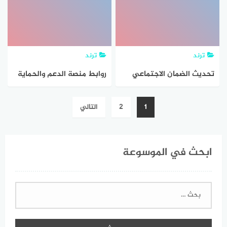
ترند
ترند
تحديث الضمان الاجتماعي
روابط منصة الدعم والحماية
1442 برقم الهويه
الاجتماعية نفاذ sbis الضمان
تصفّح
1
2
التالي
المطور تسجيل دخول نفاذ
المقالات
١٤٤٥
ابحث في الموسوعة
البحث
عن: