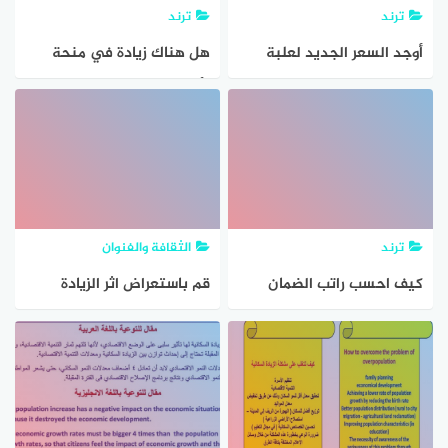
ترند
ترند
أوجد السعر الجديد لعلبة
هل هناك زيادة في منحة
زيت بقيمة ١٩ ريال ، ونسبة
الأمراض المزمنة 2023 رسميا
الزيادة ٢٥
رفع المنحة الجزافية للتضامن
ومتى تطبق الزيادة في
المنحة الجزافية 2023
ترند
الثقافة والفنوان
كيف احسب راتب الضمان
قم باستعراض اثر الزيادة
الاجتماعي المطور 1445 مع
السكانية على توفر العناصر
الزيادة هل الضمان المطور
والمركبات الكيميائية في
يحسب الراتب الأساسي
الأنشطة المختلفة وزيادة
الانبعاثات الحرارية