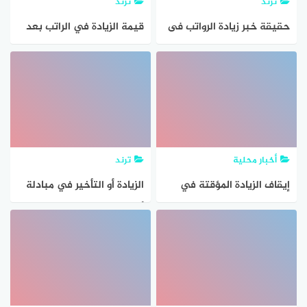
ترند
ترند
حقيقة خبر زيادة الرواتب فى
قيمة الزيادة في الراتب بعد
السعودية بداية 2024
تعديل لائحة الوظائف
توقعات الزيادة الجديدة في
الجديدة
مرتبات القطاع العام والخاص
بالمملكة
أخبار محلية
ترند
إيقاف الزيادة المؤقتة في
الزيادة أو التأخير في مبادلة
معاش حساب المواطن بعد
أموال مخصوصةالمعنى
صرف دفعة ديسمبر
السابق يسمى في مصطلح
الفقهاء ب