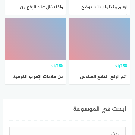
ارسم منظما بيانيا يوضح
ماذا يقال عند الرفع من
أدوات نصب الفعل المضارع
الركوع
وأدوات جزمه وعلامات اعرابه
في الرفع والنصب والجزم
ترند
ترند
“تم الرفع” نتائج السادس
من علامات الإعراب الفرعية
الابتدائي التمهيدي 2021
الجر بالواو ، النصب بالواو ،
أخبار أخرى
الرفع بالضمة ، الرفع بالواو
ابحث في الموسوعة
البحث