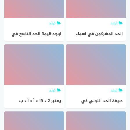
ترند
ترند
الحد المشركون في اسماء
اوجد قيمة الحد التاسع في
الرب تعالى، ليعظموا الهتهم
المتتابعة الحسابية اذا كان 6
في نفوس الناس حيث سموا
= d 4- = a1
ترند
ترند
صيغة الحد النوني في
يعتبر 2 × 19 × أ × أ × ب
المتتابعة الهندسية التالية
تحليلا تاما لوحيدة الحد -38
….., 128, 16-, 2, 0.25 –
أ² ب