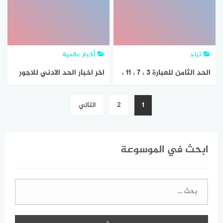
ترند
أخبار عالمية
الحد الثامن للعبارة ٣ ، ٧ ، ١١ ،
اخر اخبار الحد الادني للاجور
١٥ ،
يوليو 2023 والعامليين
تصفّح
1
2
التالي
المؤقتين والذين يعملون
المقالات
بعقود اليوم 17/7/2023
ابحث في الموسوعة
البحث
عن: