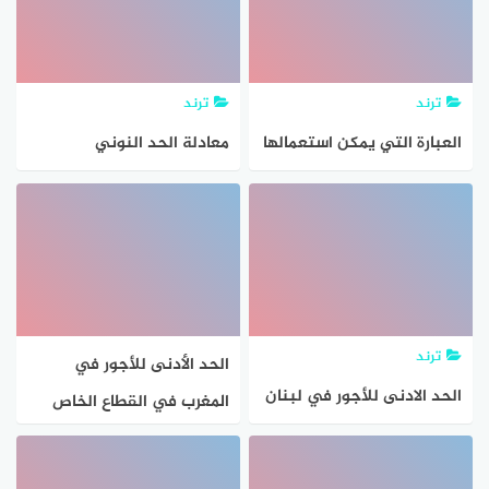
ترند
ترند
العبارة التي يمكن استعمالها
معادلة الحد النوني
لإيجاد الحد النوني للمتتابعة
للمتتابعة الحسابية التالية ٢
الحسابية في الجدول أدناه
، ٧ ، ١٢، ١٧ ……. هي
هيدروجين
ترند
الحد الأدنى للأجور في
الحد الادنى للأجور في لبنان
المغرب في القطاع الخاص
وسبب نقص قيمة المرتبات
لعام 2026 – جاوبني
في لبنان