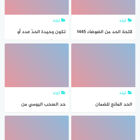
ترند
ترند
لائحة الحد من الضوضاء 1445
تكون وحيدة الحدّ عدد أو
وعقوبات مخالفة لائحة
متغيرآ أو حاصل ضرب عدد
الضوضاء
في متغير واحد أو أكثر
بأسس صحيحه غير سالبه
ترند
ترند
الحد المانع للضمان
حد السحب اليومي من
الاجتماعي الجديد 1445
البنوك السعودية وشروط
والفئات المستحقة
السحب اخر اخبار رفع الحد
الاقصى للسحب تفاصيل