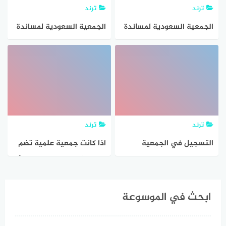
ترند
ترند
الجمعية السعودية لمساندة
الجمعية السعودية لمساندة
كبار السن وقار
كبار السن وقار
ترند
ترند
التسجيل في الجمعية
اذا كانت جمعية علمية تضم
الخيرية عن طريق النت
35 عضوًا ، و للتصويت على أي
قرار جديد يجب حضور 60٪
ابحث في الموسوعة
منهم على الأقل. فأي الأعداد
الآتية من أعضاء الجمعية