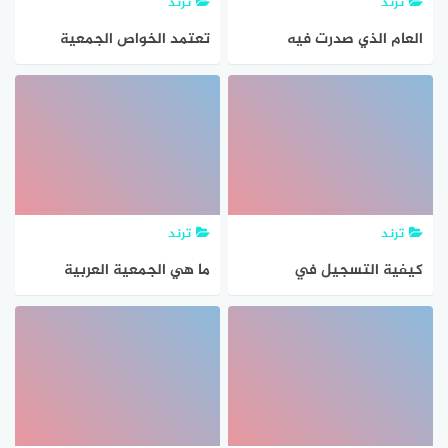
ترند
ترند
العام الذي صدرت فيه
تعتمد الخواص الجمعية
الجمعية الوطنية الإعلان
للمحاليل على………….. ١)
الخاص بحقوق الأنسان هو
طبيعة المذاب ٢) عدد
جسيمات المذاب ٣) طبيعة
المذيب ٤) عدد جسيمات
المذيب
ترند
ترند
كيفية التسجيل في
ما هي الجمعية العربية
الجمعية الخيرية عن طريق
الفتاة
النت وما هي شروط التسجيل
2024