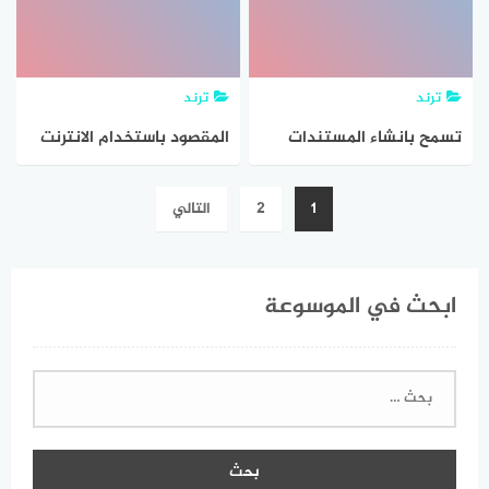
ترند
ترند
تسمح بانشاء المستندات
المقصود باستخدام الانترنت
والتعديل عليها عبر الانترنت
في وقت طويل وبدون فائدة
تصفّح
1
2
التالي
ومشاركة الاخرين العمل عليها
هو
المقالات
ابحث في الموسوعة
البحث
عن: