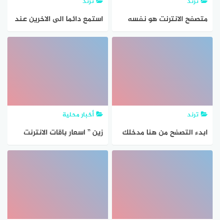
ترند
ترند
متصفح الانترنت هو نفسه
استمع دائما الى الاخرين عند
محرك البحث.
المحادثة عبر الانترنت و ان
تكون رسائلك مختصرة
وواضحة
ترند
أخبار محلية
ابدء التصفح من هنا مدخلك
زين ” اسعار باقات الانترنت
لعالم الانترنت hao123
الجديدة فى السعودية
صفحتي الرئيسي
2023/1445 ” ارتفاع جديد فى
اسعار باقة الانترنت 2023 فى
السعودية