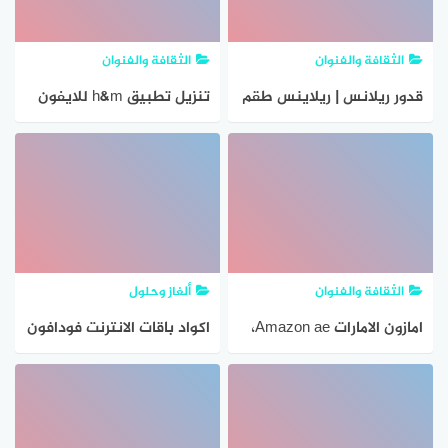
الثقافة والفنوان
الثقافة والفنوان
قدور ريلانس | ريلاينس طقم
تنزيل تطبيق h&m للايفون
اواني الطهي من سيتروس
والاندرويد
عالم التسوق Relance
الثقافة والفنوان
ألغاز وحلول
امازون الامارات Amazon ae،
اكواد باقات الانترنت فودافون
تسوق بالعربي من متجر
مصر 2018
امازون الامارات مع الدفع عند
الاستلام amazon uae عربي