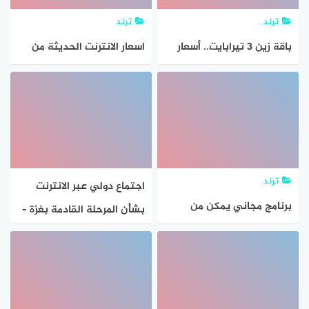
ترند
ترند
باقة زين 3 تيرابايت.. أسعار
اسعار الانترنت الحديثة من
باقات الانترنت في السعودية
we 2020
2024-1446 عروض النت من
موبايلي stc زين انترنت لا
محدود
ترند
اجتماع دولي عبر الانترنت
برنامج مجاني يمكن من
بشأن المرحلة القادمة بغزة –
خلاله اجراء اجتماعات عبر
جاوبني
الانترنت