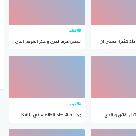
ترند
الا كثيرا اتمنى ان
اسمي حرفا اخرى واذكر الموقِع الذي
لخيري الاتي
تكون فيه على غرار الاتي
ترند
يل الاتي و الذي
ممر له الابعاد الظاهره في الشكل
يبين نتائج تصويت 500 طالبًا من
الاتي اذا سارت قطه على الخطوط
الث المتوسط حول
المتقطعه في نصف الممر فكم