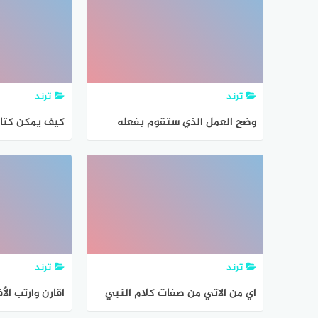
نراها
رياضتهم المفض
الذين يفضلون 
يساوي؟
ترند
ترند
وضح العمل الذي ستقوم بفعله
كيف يمكن كتاب
لتخفيف الحزن عن اصحاب المواقف
المحزنة في الجدول الاتي
ترند
ترند
اي من الاتي من صفات كلام النبي
اقارن وارتب ال
صلى الله عليه وسلم كان النبي
الفعل تلعب كما