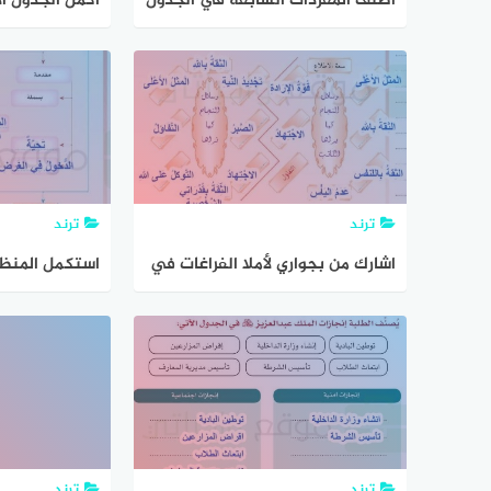
اصنف المفردات السابقة في الجدول
اكمل الجدول ا
الاتي لكل ركن من اركان الاسلام
الى. الصدق يه
ترند
ترند
اشارك من بجواري لأملا الفراغات في
استكمل المنظم 
الشكل الاتي
من الإضاءة الت
عناصرها انواعه
ترند
ترند