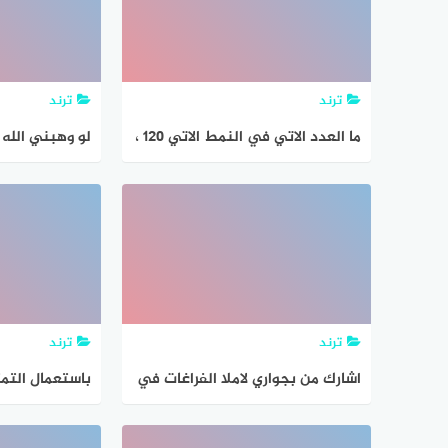
ترند
ترند
ما العدد الاتي في النمط الاتي ١٢٠ ،
لو وهبني الله م
٦٠ ، ٣٠ ، … ؟ ما قاعدة النمط ؟
انفذ المشروع ا
ترند
ترند
اشارك من بجواري لاملا الفراغات في
باستعمال التمث
الشكل الاتي وسائل التوفيق كما
يعتبرها الكاتب وسائل التوفيق كما
طلاب الصف الث