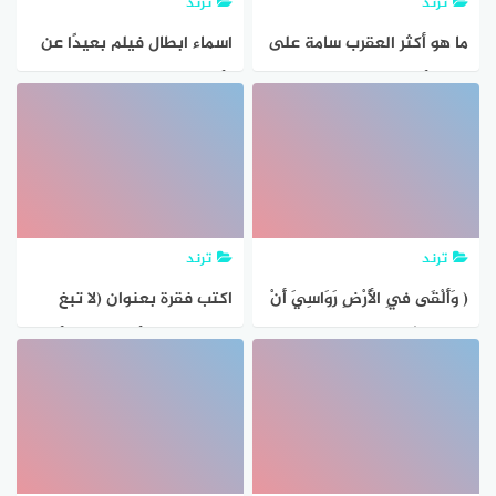
ترند
ترند
ما هو أكثر العقرب سامة على
اسماء ابطال فيلم بعيدًا عن
وجه الأرض
الأرض 1976
ترند
ترند
( وَأَلْقَى فِي الْأَرْضِ رَوَاسِيَ أَنْ
اكتب فقرة بعنوان (لا تبغ
تَمِيدَ بِكُمْ ) معنى رواسي
الفساد في الأرض) على أن
تضمها أكبر عدد من الأفعال
المضارعة المجزومة