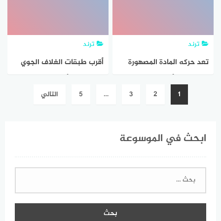
ترند
ترند
تعد حركه المادة المصهورة
أقرب طبقات الغلاف الجوي
في باطن الأرض نوع من
إلى سطح الأرض
تصفّح
1
2
3
…
5
التالي
الحركة التي تسببها تيارات
المقالات
الحمل
ابحث في الموسوعة
البحث
عن: