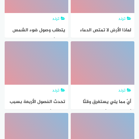
ترند
ترند
لماذا الأرض لا تمتص الدماء
یتطلب وصول ضوء الشمس
إلى الأرض ثمان دقائق في
حین یتطلب وصول ضوء القمر
إلى الأرض بنفس السرعة ١٥
ثانیة فما السبب في ذلك؟
ترند
ترند
أيّ مما يلي يستغرق وقتًا
تحدث الفصول الأربعة بسبب
أقل؟ دوران الأرض حول
دوران الأرض حول محورها صح
نفسها دورة كاملة. دوران
او خطا
الأرض حول الشمس دورة