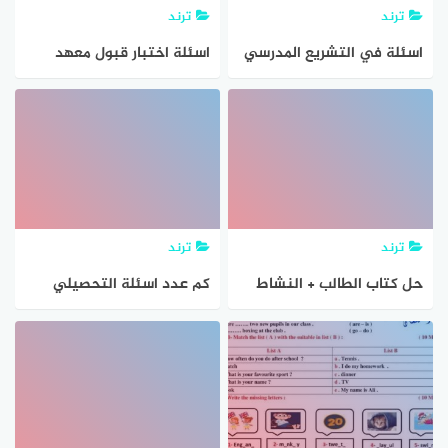
ترند
ترند
اسئلة في التشريع المدرسي
اسئلة اختبار قبول معهد
للاساتذة المقبلين على
سرب مباشرة
امتحان التثبيت
ترند
ترند
حل كتاب الطالب + النشاط
كم عدد اسئلة التحصيلي
مادة العلوم رابع ابتدائي ف1
كامله
كاملا حل اسئلة مادة العلوم
للصف رابع ابتدائي الفصل
الاول 1439 هـ اجابة السؤال