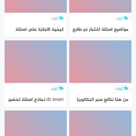
ترند
ترند
مواضيع اسئلة اختبار ذو طابع
كيفية الاجابة على اسئلة
اداري او تحرير اداري لمسابقة
اللغة العربية للسنة الرابعة
مستشار التربية 2024
متوسط الجيل الثاني
ترند
ترند
من هنا نتائج سبر البكالوريا
dz exam نماذج اسئلة تحضير
سوريا الدورة الصيفية يوليو
الفروض والاختبارات في
2023* حل دوري اسئلة سبر
الجزائر
المعلومات لسنة 2023